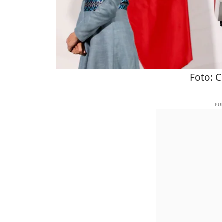
Foto:
C
PU