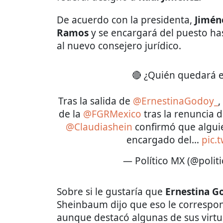
De acuerdo con la presidenta,
Jimén
Ramos
y se encargará del puesto h
al nuevo consejero jurídico.
🔴 ¿Quién quedará en
Tras la salida de
@ErnestinaGodoy_
,
de la
@FGRMexico
tras la renuncia 
@Claudiashein
confirmó que algui
encargado del…
pic.
— Político MX (@polit
Sobre si le gustaría que
Ernestina Go
Sheinbaum dijo que eso le correspond
aunque destacó algunas de sus virtu