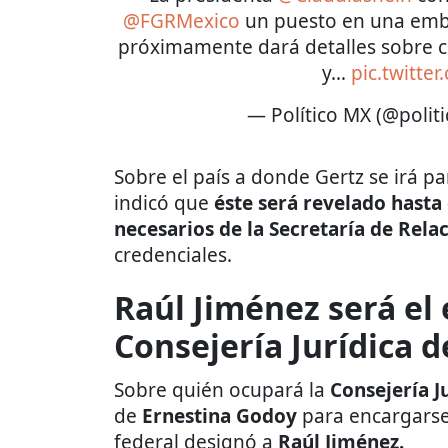
@FGRMexico
un puesto en una emba
próximamente dará detalles sobre c
y…
pic.twitt
— Político MX (@polit
Sobre el país a donde Gertz se irá p
indicó que
éste será revelado hasta
necesarios de la
Secretaría de Rela
credenciales.
Raúl Jiménez será el
Consejería Jurídica d
Sobre quién ocupará la
Consejería Ju
de
Ernestina Godoy
para encargarse
federal designó a
Raúl Jiménez.