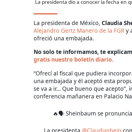
La presidenta dio a conocer la fecha en q
La presidenta de México,
Claudia S
Alejandro Gertz Manero de la FGR
y 
ofreció una embajada.
No solo te informamos, te explicamo
gratis nuestro boletín diario.
“Ofrecí al fiscal que pudiera incor
una embajada y él aceptó esta propu
se va a ir... Que bueno que acepto”,
conferencia mañanera en Palacio Na
🔥🗣️ Sheinbaum se pronunci
La presidenta
@Claudiashein
conf