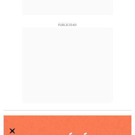
PUBLICIDAD
O