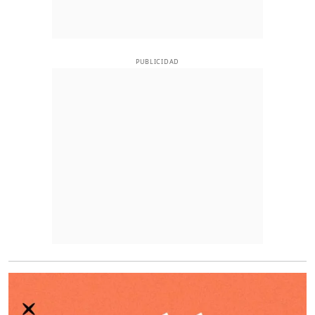
PUBLICIDAD
O