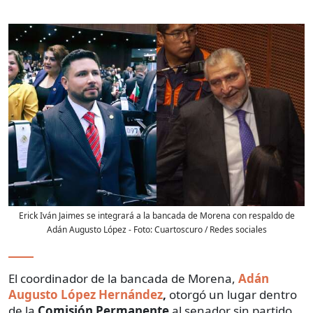
Erick Iván Jaimes se integrará a la bancada de Morena con respaldo de
Adán Augusto López
- Foto:
Cuartoscuro / Redes sociales
El coordinador de la bancada de Morena,
Adán
Augusto López Hernández
,
otorgó un lugar dentro
de la
Comisión Permanente
al senador sin partido