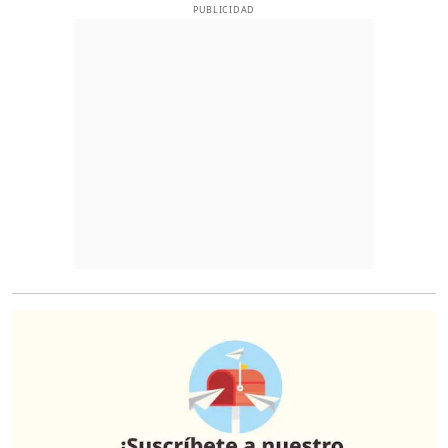
PUBLICIDAD
O