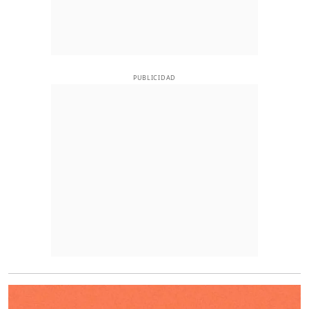
PUBLICIDAD
O