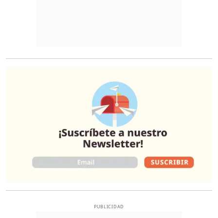
O
PUBLICIDAD