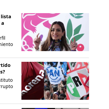
lista
 a
fil
miento
rtido
s?
tituto
rrupto