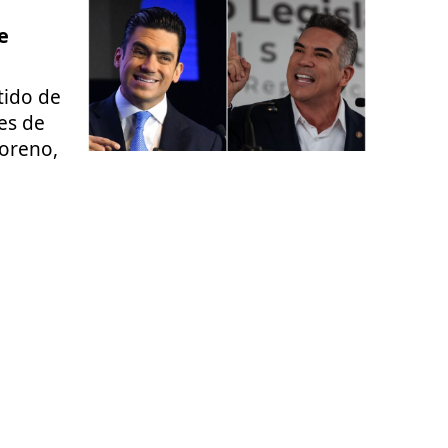
e
tido de
es de
Moreno,