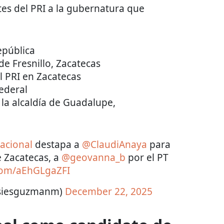
tes del PRI a la gubernatura que
epública
 de Fresnillo, Zacatecas
el PRI en Zacatecas
federal
 la alcaldía de Guadalupe,
acional
destapa a
@ClaudiAnaya
para
 Zacatecas, a
@geovanna_b
por el PT
.com/aEhGLgaZFI
asiesguzmanm)
December 22, 2025