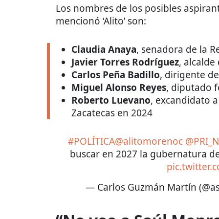
Los nombres de los posibles aspiran
mencionó ‘Alito’ son:
Claudia Anaya
, senadora de la R
Javier Torres Rodríguez
, alcalde
Carlos Peña Badillo
, dirigente d
Miguel Alonso Reyes
, diputado 
Roberto Luevano
, excandidato a
Zacatecas en 2024
#POLÍTICA
@alitomorenoc
@PRI_N
buscar en 2027 la gubernatura de
pic.twitter
— Carlos Guzmán Martín (@