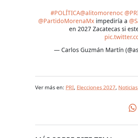
#POLÍTICA
@alitomorenoc
@PRI
@PartidoMorenaMx
impediría a
@S
en 2027 Zacatecas si est
pic.twitter
— Carlos Guzmán Martín (@
Ver más en:
PRI
,
Elecciones 2027
,
Noticias