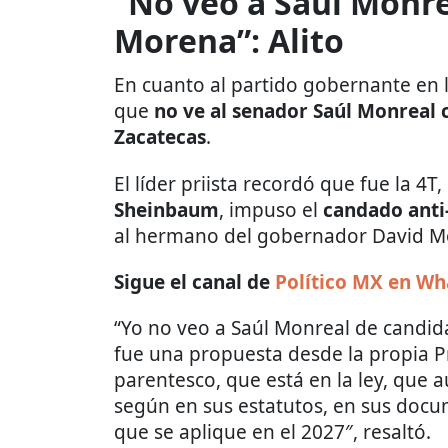
“No veo a Saúl Monr
Morena”: Alito
En cuanto al partido gobernante en 
que
no ve al senador Saúl Monreal
Zacatecas
.
El líder priista recordó que fue la 4
Sheinbaum
, impuso el
candado anti
al hermano del gobernador David Mo
Sigue el canal de
Político MX en W
“Yo no veo a Saúl Monreal de candi
fue una propuesta desde la propia Pr
parentesco, que está en la ley, que a
según en sus estatutos, en sus docu
que se aplique en el 2027″, resaltó.