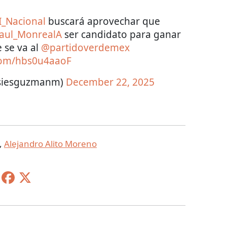
_Nacional
buscará aprovechar que
aul_MonrealA
ser candidato para ganar
e se va al
@partidoverdemex
.com/hbs0u4aaoF
asiesguzmanm)
December 22, 2025
,
Alejandro Alito Moreno