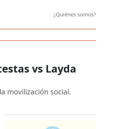
¿Quiénes somos?
testas vs Layda
a movilización social.
Opens in new 