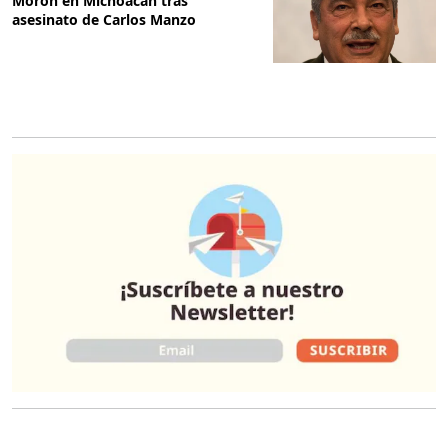
Morón en Michoacán tras
asesinato de Carlos Manzo
O