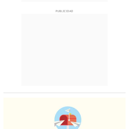
PUBLICIDAD
O