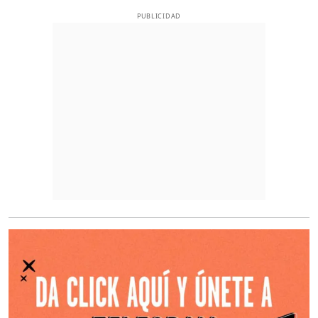
PUBLICIDAD
O