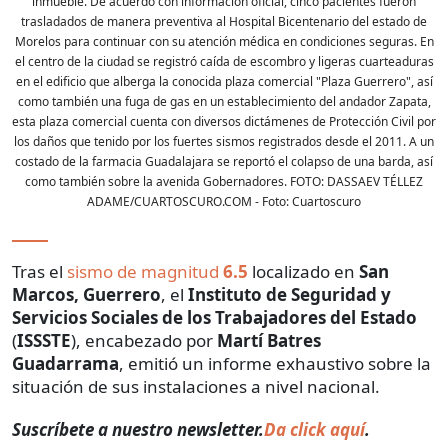
inmueble. De acuerdo con información oficial, cinco pacientes fueron
trasladados de manera preventiva al Hospital Bicentenario del estado de
Morelos para continuar con su atención médica en condiciones seguras. En
el centro de la ciudad se registró caída de escombro y ligeras cuarteaduras
en el edificio que alberga la conocida plaza comercial "Plaza Guerrero", así
como también una fuga de gas en un establecimiento del andador Zapata,
esta plaza comercial cuenta con diversos dictámenes de Protección Civil por
los daños que tenido por los fuertes sismos registrados desde el 2011. A un
costado de la farmacia Guadalajara se reportó el colapso de una barda, así
como también sobre la avenida Gobernadores. FOTO: DASSAEV TÉLLEZ
ADAME/CUARTOSCURO.COM
- Foto:
Cuartoscuro
Tras el
sismo de magnitud
6.5
localizado en
San
Marcos, Guerrero
, el
Instituto de Seguridad y
Servicios Sociales de los Trabajadores del Estado
(
ISSSTE
), encabezado por
Martí Batres
Guadarrama
, emitió un informe exhaustivo sobre la
situación de sus instalaciones a nivel nacional.
Suscríbete a nuestro newsletter.
Da click aquí
.