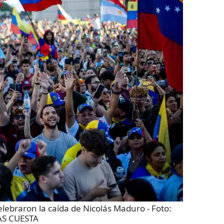
lebraron la caída de Nicolás Maduro
- Foto:
S CUESTA