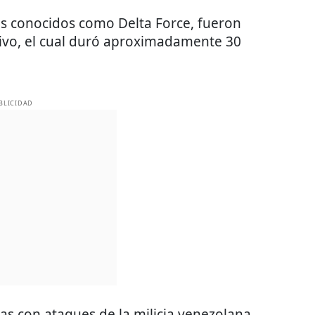
 conocidos como Delta Force, fueron
tivo, el cual duró aproximadamente 30
BLICIDAD
das con ataques de la milicia venezolana,