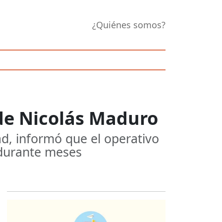
¿Quiénes somos?
 de Nicolás Maduro
ad, informó que el operativo
 durante meses
Opens in new 