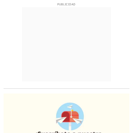
PUBLICIDAD
O