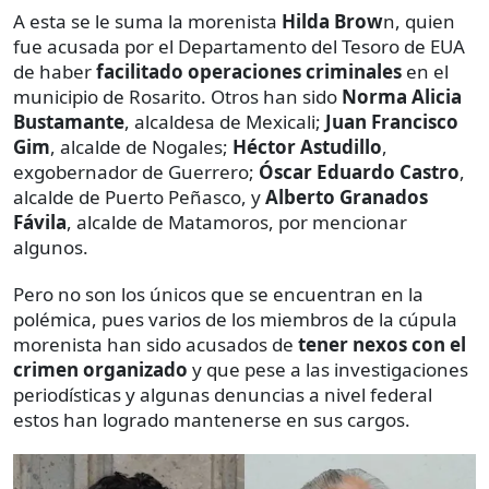
A esta se le suma la morenista
Hilda Brow
n, quien
fue acusada por el Departamento del Tesoro de EUA
de haber
facilitado operaciones criminales
en el
municipio de Rosarito. Otros han sido
Norma Alicia
Bustamante
, alcaldesa de Mexicali;
Juan Francisco
Gim
, alcalde de Nogales;
Héctor Astudillo
,
exgobernador de Guerrero;
Óscar Eduardo Castro
,
alcalde de Puerto Peñasco, y
Alberto Granados
Fávila
, alcalde de Matamoros, por mencionar
algunos.
Pero no son los únicos que se encuentran en la
polémica, pues varios de los miembros de la cúpula
morenista han sido acusados de
tener nexos con el
crimen organizado
y que pese a las investigaciones
periodísticas y algunas denuncias a nivel federal
estos han logrado mantenerse en sus cargos.