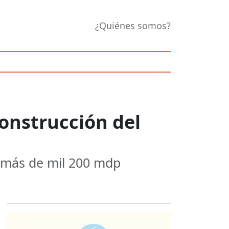
¿Quiénes somos?
onstrucción del
e más de mil 200 mdp
Opens in new 