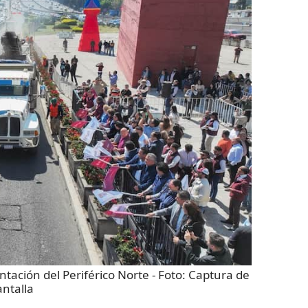
tación del Periférico Norte
- Foto:
Captura de
ntalla