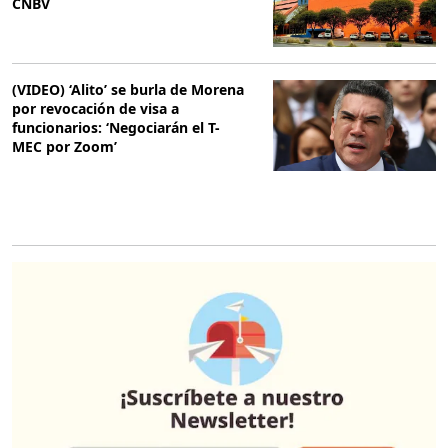
CNBV
(VIDEO) ‘Alito’ se burla de Morena
por revocación de visa a
funcionarios: ‘Negociarán el T-
MEC por Zoom’
O