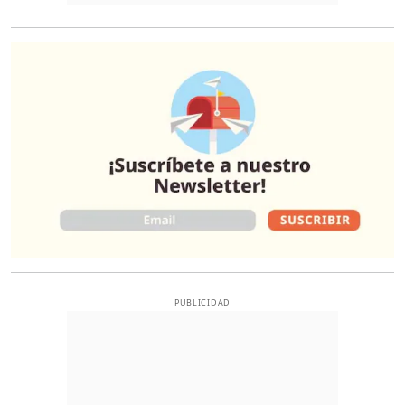
O
PUBLICIDAD