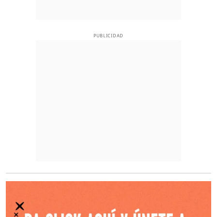
PUBLICIDAD
O