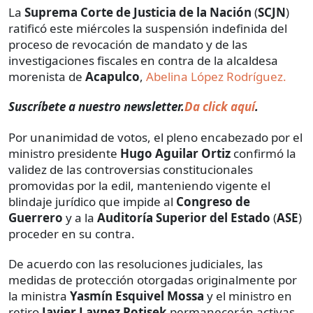
La
Suprema Corte de Justicia de la Nación
(
SCJN
)
ratificó este miércoles la suspensión indefinida del
proceso de revocación de mandato y de las
investigaciones fiscales en contra de la alcaldesa
morenista de
Acapulco
,
Abelina López Rodríguez.
Suscríbete a nuestro newsletter.
Da click aquí
.
Por unanimidad de votos, el pleno encabezado por el
ministro presidente
Hugo Aguilar Ortiz
confirmó la
validez de las controversias constitucionales
promovidas por la edil, manteniendo vigente el
blindaje jurídico que impide al
Congreso de
Guerrero
y a la
Auditoría Superior del Estado
(
ASE
)
proceder en su contra.
De acuerdo con las resoluciones judiciales, las
medidas de protección otorgadas originalmente por
la ministra
Yasmín Esquivel Mossa
y el ministro en
retiro
Javier Laynez Potisek
permanecerán activas.