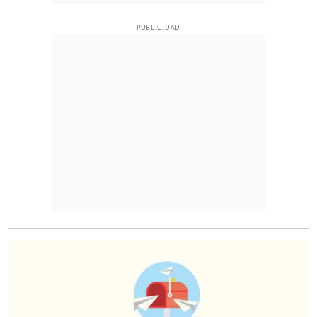
PUBLICIDAD
O