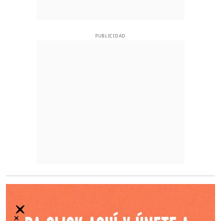
PUBLICIDAD
O