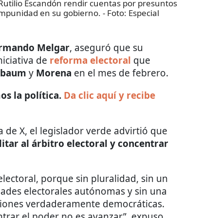
Rutilio Escandón rendir cuentas por presuntos
 impunidad en su gobierno.
- Foto:
Especial
Armando Melgar
, aseguró que su
niciativa de
reforma electoral
que
inbaum
y
Morena
en el mes de febrero.
s la política.
Da clic aquí y recibe
de X, el legislador verde advirtió que
litar al árbitro electoral y concentrar
ectoral, porque sin pluralidad, sin un
idades electorales autónomas y sin una
ciones verdaderamente democráticas.
ntrar el poder no es avanzar”, expuso.