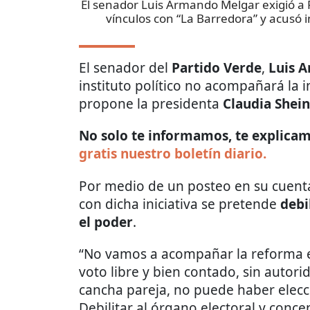
El senador Luis Armando Melgar exigió a 
vínculos con “La Barredora” y acusó
El senador del
Partido Verde
,
Luis 
instituto político no acompañará la i
propone la presidenta
Claudia She
No solo te informamos, te explicamo
gratis nuestro boletín diario.
Por medio de un posteo en su cuenta 
con dicha iniciativa se pretende
debi
el poder
.
“No vamos a acompañar la reforma el
voto libre y bien contado, sin autor
cancha pareja, no puede haber elec
Debilitar al órgano electoral y conce