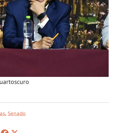
uartoscuro
ias
,
Senado