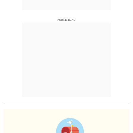
PUBLICIDAD
O