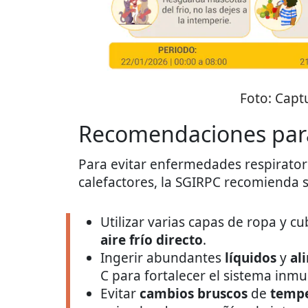
Foto:
Captu
Recomendaciones para
Para evitar enfermedades respiratori
calefactores, la SGIRPC recomienda 
Utilizar varias capas de ropa y cub
aire
frío directo
.
Ingerir abundantes
líquidos
y
al
C para fortalecer el sistema inmu
Evitar
cambios bruscos
de
tempe