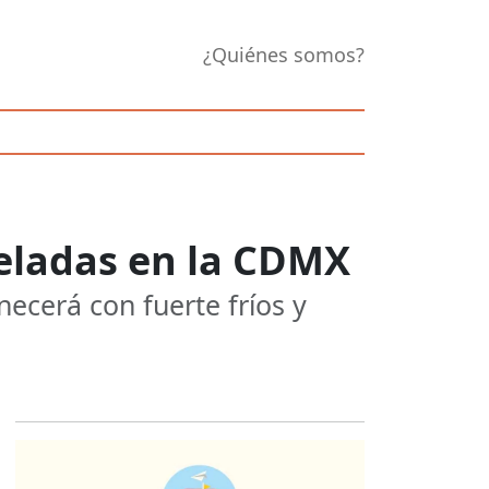
¿Quiénes somos?
 heladas en la CDMX
necerá con fuerte fríos y
Opens in new 