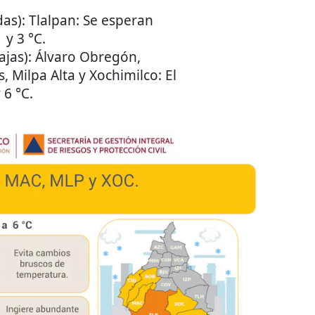
as): Tlalpan: Se esperan
y 3 °C.
jas): Álvaro Obregón,
 Milpa Alta y Xochimilco: El
 6 °C.