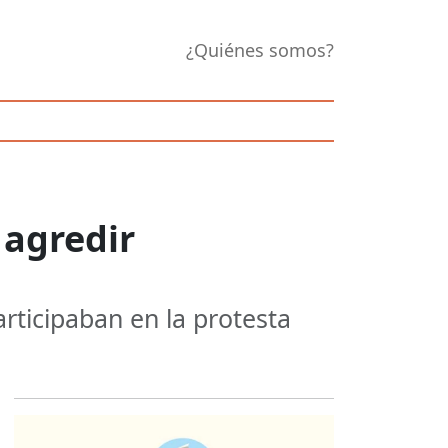
¿Quiénes somos?
 agredir
participaban en la protesta
Opens in new 