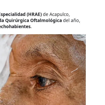
Especialidad (HRAE)
de Acapulco,
da Quirúrgica Oftalmológica
del año,
echohabientes
.