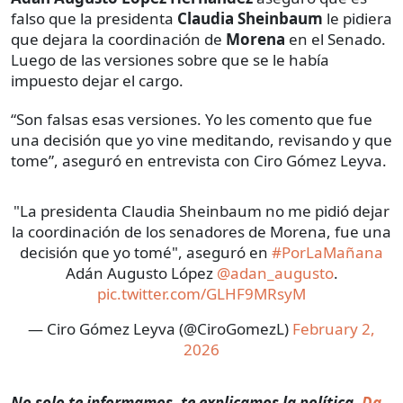
falso que la presidenta
Claudia Sheinbaum
le pidiera
que dejara la coordinación de
Morena
en el Senado.
Luego de las versiones sobre que se le había
impuesto dejar el cargo.
“Son falsas esas versiones. Yo les comento que fue
una decisión que yo vine meditando, revisando y que
tome”, aseguró en entrevista con Ciro Gómez Leyva.
"La presidenta Claudia Sheinbaum no me pidió dejar
la coordinación de los senadores de Morena, fue una
decisión que yo tomé", aseguró en
#PorLaMañana
Adán Augusto López
@adan_augusto
.
pic.twitter.com/GLHF9MRsyM
— Ciro Gómez Leyva (@CiroGomezL)
February 2,
2026
No solo te informamos, te explicamos la política.
Da