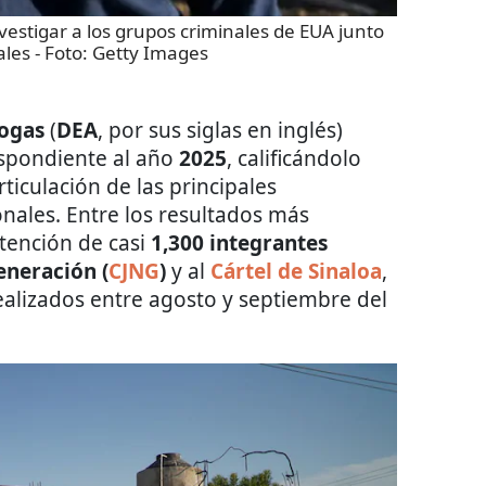
vestigar a los grupos criminales de EUA junto
ales
- Foto:
Getty Images
rogas
(
DEA
, por sus siglas en inglés)
spondiente al año
2025
, calificándolo
ticulación de las principales
nales. Entre los resultados más
tención de casi
1,300 integrantes
eneración (
CJNG
)
y al
Cártel de Sinaloa
,
ealizados entre agosto y septiembre del