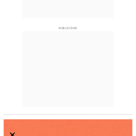
PUBLICIDAD
O