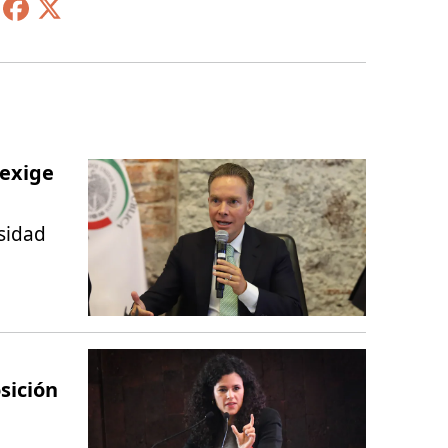
 exige
esidad
sición