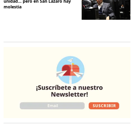
unidad… pero en San Lázaro hay
molestia
O