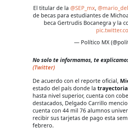
El titular de la
@SEP_mx
,
@mario_de
de becas para estudiantes de Michoa
beca Gertrudis Bocanegra y la c
pic.twitter
— Político MX (@pol
No solo te informamos, te explicamos 
(Twitter)
De acuerdo con el reporte oficial,
Mi
estado del país donde la
trayectori
hasta nivel superior, cuenta con cob
destacados, Delgado Carrillo menci
cuenta con 44 mil 76 alumnos univer
recibir sus tarjetas de pago esta sem
febrero.