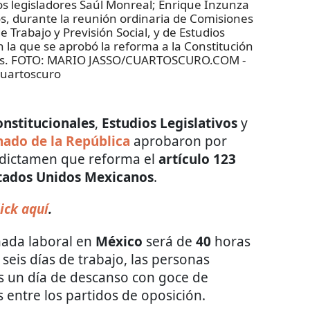
legisladores Saúl Monreal; Enrique Inzunza
, durante la reunión ordinaria de Comisiones
 Trabajo y Previsión Social, y de Estudios
 la que se aprobó la reforma a la Constitución
horas. FOTO: MARIO JASSO/CUARTOSCURO.COM
-
uartoscuro
nstitucionales
,
Estudios Legislativos
y
nado de la República
aprobaron por
l dictamen que reforma el
artículo 123
Estados Unidos Mexicanos
.
ick aquí
.
nada laboral en
México
será de
40
horas
eis días de trabajo, las personas
s un día de descanso con goce de
s entre los partidos de oposición.