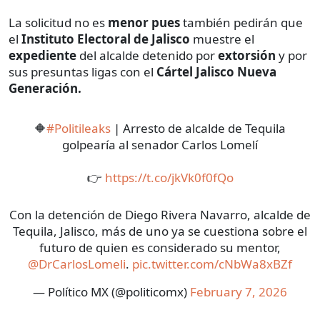
La solicitud no es
menor pues
también pedirán que
el
Instituto Electoral de Jalisco
muestre el
expediente
del alcalde detenido por
extorsión
y por
sus presuntas ligas con el
Cártel Jalisco Nueva
Generación.
🔶
#Politileaks
| Arresto de alcalde de Tequila
golpearía al senador Carlos Lomelí
👉
https://t.co/jkVk0f0fQo
Con la detención de Diego Rivera Navarro, alcalde de
Tequila, Jalisco, más de uno ya se cuestiona sobre el
futuro de quien es considerado su mentor,
@DrCarlosLomeli
.
pic.twitter.com/cNbWa8xBZf
— Político MX (@politicomx)
February 7, 2026