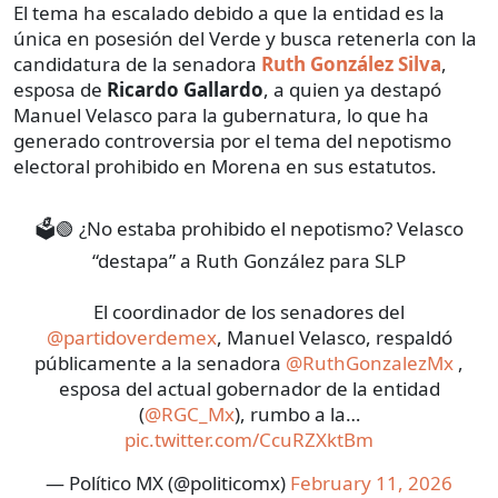
El tema ha escalado debido a que la entidad es la
única en posesión del Verde y busca retenerla con la
candidatura de la senadora
Ruth González Silva
,
esposa de
Ricardo Gallardo
, a quien ya destapó
Manuel Velasco para la gubernatura, lo que ha
generado controversia por el tema del nepotismo
electoral prohibido en Morena en sus estatutos.
🗳️🟢 ¿No estaba prohibido el nepotismo? Velasco
“destapa” a Ruth González para SLP
El coordinador de los senadores del
@partidoverdemex
, Manuel Velasco, respaldó
públicamente a la senadora
@RuthGonzalezMx
,
esposa del actual gobernador de la entidad
(
@RGC_Mx
), rumbo a la…
pic.twitter.com/CcuRZXktBm
— Político MX (@politicomx)
February 11, 2026