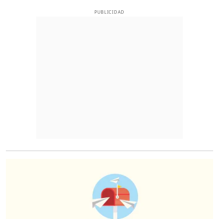
PUBLICIDAD
O