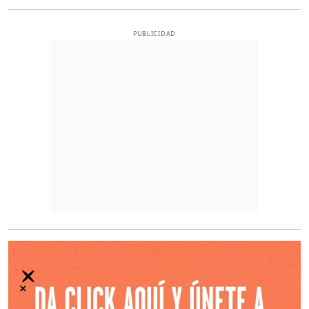
PUBLICIDAD
O