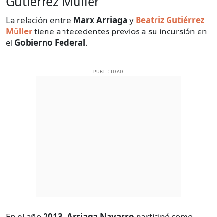
Gutiérrez Müller
La relación entre
Marx Arriaga
y
Beatriz Gutiérrez
Müller
tiene antecedentes previos a su incursión en
el
Gobierno Federal
.
PUBLICIDAD
En el año
2013
,
Arriaga Navarro
participó como