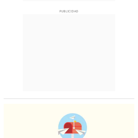
PUBLICIDAD
O