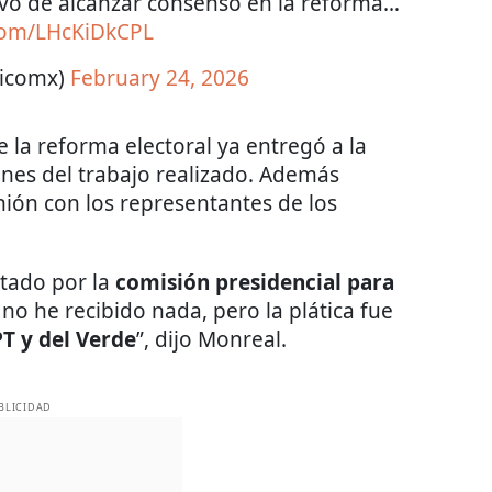
tivo de alcanzar consenso en la reforma…
.com/LHcKiDkCPL
ticomx)
February 24, 2026
la reforma electoral ya entregó a la
ones del trabajo realizado. Además
nión con los representantes de los
vitado por la
comisión presidencial para
 no he recibido nada, pero la plática fue
T y del Verde
”, dijo Monreal.
BLICIDAD