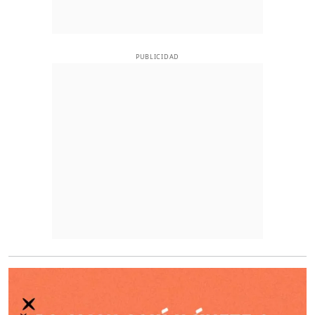
PUBLICIDAD
O