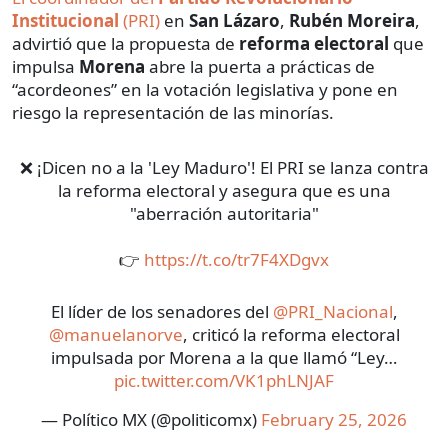
Institucional
(PRI)
en
San Lázaro
,
Rubén Moreira
,
advirtió que la propuesta de
reforma electoral
que
impulsa
Morena
abre la puerta a prácticas de
“acordeones” en la votación legislativa y pone en
riesgo la representación de las minorías.
❌ ¡Dicen no a la 'Ley Maduro'! El PRI se lanza contra
la reforma electoral y asegura que es una
"aberración autoritaria"
👉
https://t.co/tr7F4XDgvx
El líder de los senadores del
@PRI_Nacional
,
@manuelanorve
, criticó la reforma electoral
impulsada por Morena a la que llamó “Ley…
pic.twitter.com/VK1phLNJAF
— Político MX (@politicomx)
February 25, 2026