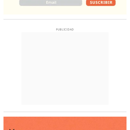
PUBLICIDAD
O