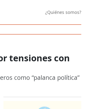
¿Quiénes somos?
or tensiones con
jeros como “palanca política”
Opens in new 