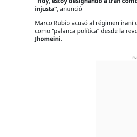
“Hoy, estoy designando a Irán como
injusta”
, anunció
Marco Rubio acusó al régimen iraní d
como “palanca política” desde la re
Jhomeini
.
PU