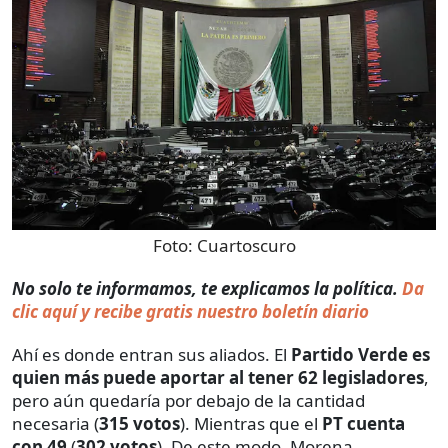
Foto:
Cuartoscuro
No solo te informamos, te explicamos la política.
Da
clic aquí y recibe gratis nuestro boletín diario
Ahí es donde entran sus aliados. El
Partido Verde es
quien más puede aportar al tener 62 legisladores
,
pero aún quedaría por debajo de la cantidad
necesaria (
315 votos
). Mientras que el
PT cuenta
con 49
(
302 votos
). De este modo, Morena