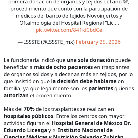
primera donación de órganos y tejidos del año 💯,
procedimiento que contó con la participación de
médicos del banco de tejidos Novoinjertos y
Oftalmología del Hospital Regional “Lic.…
pic.twitter.com/841kiCbdCe
— ISSSTE (@ISSSTE_mx)
February 25, 2026
La funcionaria indicó que
una sola donación
puede
beneficiar a
más de ocho pacientes
en trasplantes
de órganos sólidos y a decenas más en tejidos, por lo
que insistió en que
la decisión debe hablarse
en
familia, ya que legalmente son los
parientes
quienes
autorizan
el procedimiento.
Más del
70%
de los trasplantes se realizan en
hospitales públicos
. Entre los centros con mayor
actividad figuran el
Hospital General de México Dr.
Eduardo Liceaga
y el
Instituto Nacional de
Ciencias Médicas y Nutrición Salvador Zubirán
,