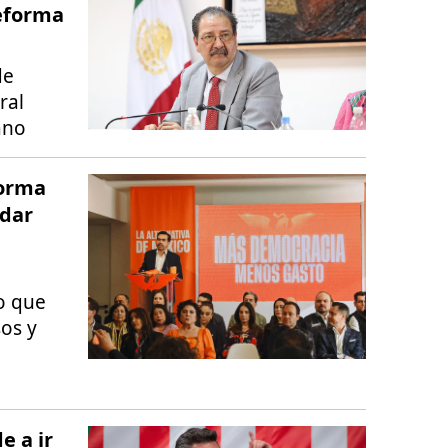
reforma
de
ral
ano
forma
ndar
o que
os y
e a ir