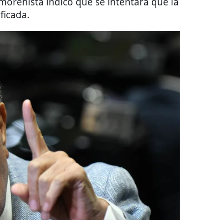
 morenista indicó que se intentará que la
ficada.