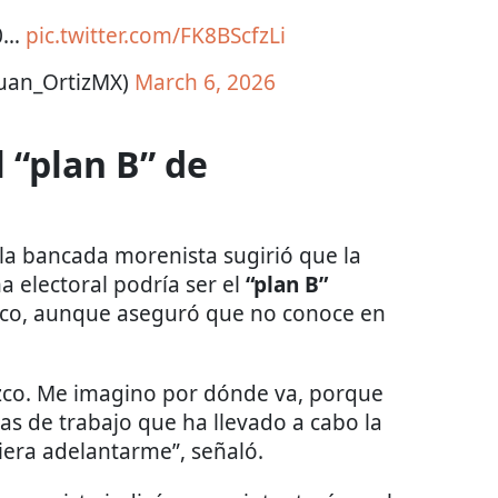
80…
pic.twitter.com/FK8BScfzLi
@Juan_OrtizMX)
March 6, 2026
 “plan B” de
e la bancada morenista sugirió que la
a electoral podría ser el
“plan B”
ico, aunque aseguró que no conoce en
nozco. Me imagino por dónde va, porque
s de trabajo que ha llevado a cabo la
siera adelantarme”, señaló.