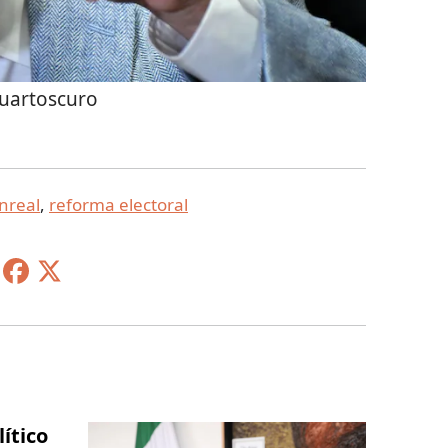
uartoscuro
nreal
,
reforma electoral
ítico