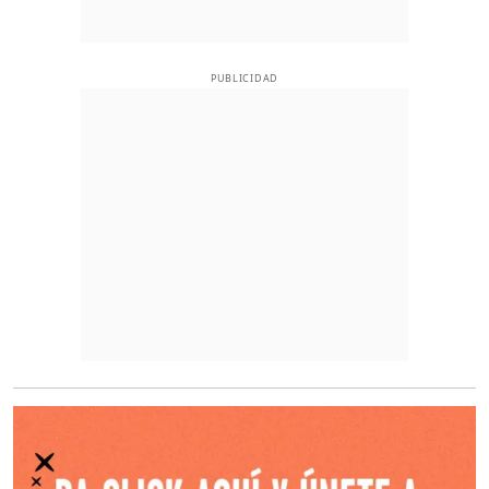
PUBLICIDAD
O