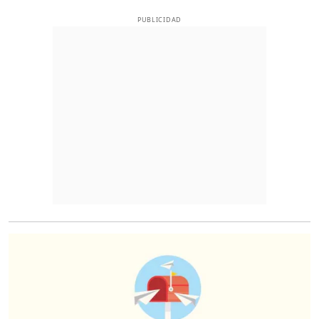
PUBLICIDAD
O