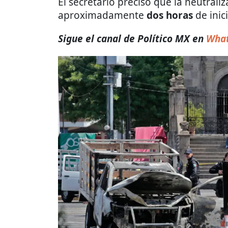
El secretario precisó que la neutraliz
aproximadamente
dos horas
de inic
Sigue el canal de Político MX en
What