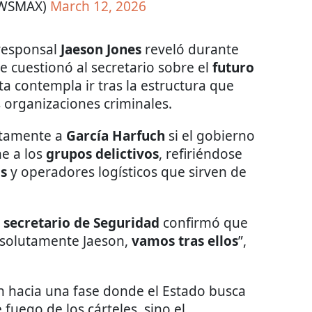
WSMAX)
March 12, 2026
orresponsal
Jaeson Jones
reveló durante
ue cuestionó al secretario sobre el
futuro
sta contempla ir tras la estructura que
 organizaciones criminales.
ctamente a
García Harfuch
si el gobierno
ne a los
grupos delictivos
, refiriéndose
s
y operadores logísticos que sirven de
l
secretario de Seguridad
confirmó que
Absolutamente Jaeson,
vamos tras ellos
”,
n hacia una fase donde el Estado busca
fuego de los cárteles, sino el