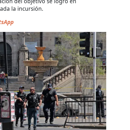
ación del objetivo se logró en
iada la incursión.
sApp