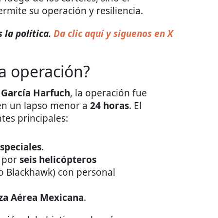
rmite su operación y resiliencia.
la política.
Da clic aquí y siguenos en X
a operación?
e
García Harfuch
, la operación fue
n un lapso menor a
24 horas
. El
es principales:
especiales
.
 por
seis helicópteros
mo Blackhawk) con personal
za Aérea Mexicana
.