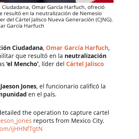
ón Ciudadana, Omar García Harfuch, ofreció
ue resultó en la neutralización de Nemesio
der del Cártel Jalisco Nueva Generación (CJNG).
ar García Harfuch
cción Ciudadana
,
Omar García Harfuch
,
ilitar que resultó en la
neutralización
ias
‘el Mencho’
, líder del
Cártel Jalisco
l
Jaeson Jones
, el funcionario calificó la
mpunidad
en el país.
detailed the operation to capture cartel
eson_jones
reports from Mexico City.
.com/ijHHNfTgtN