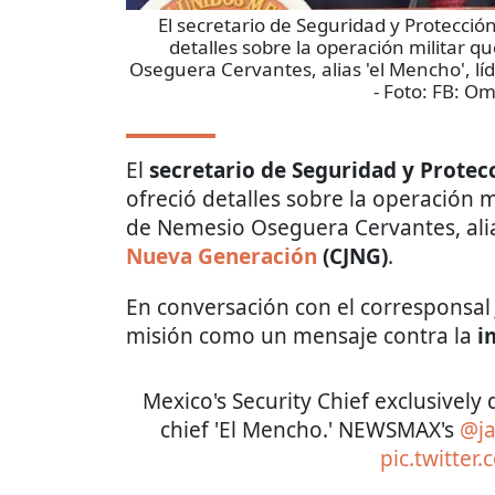
El secretario de Seguridad y Protecci
detalles sobre la operación militar q
Oseguera Cervantes, alias 'el Mencho', lí
- Foto:
FB: Om
El
secretario de Seguridad y Prote
ofreció detalles sobre la operación m
de Nemesio Oseguera Cervantes, al
Nueva Generación
(CJNG)
.
En conversación con el corresponsa
misión como un mensaje contra la
i
Mexico's Security Chief exclusively 
chief 'El Mencho.' NEWSMAX's
@ja
pic.twitter