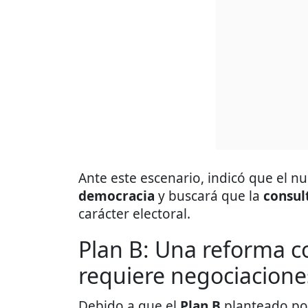
Ante este escenario, indicó que el nu
democracia
y buscará que la
consul
carácter electoral.
Plan B: Una reforma c
requiere negociacione
Debido a que el
Plan B
planteado po