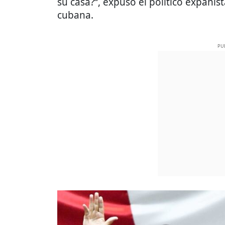
su casa?“, expuso el político expanis
cubana.
PU