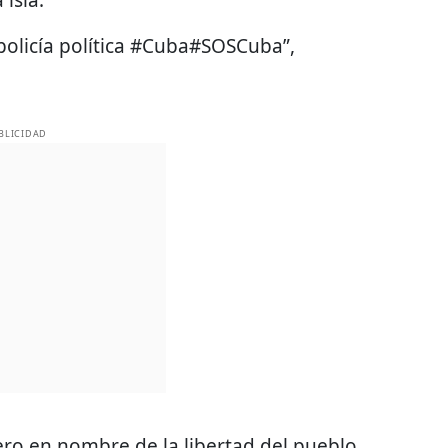
 isla.
 policía política #Cuba#SOSCuba”,
BLICIDAD
ero en nombre de la libertad del pueblo