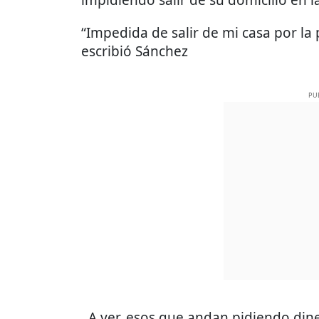
impidiendo salir de su domicilio en la
“Impedida de salir de mi casa por la
escribió Sánchez
PU
A ver, esos que andan pidiendo din