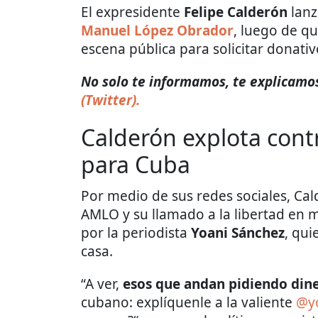
El expresidente
Felipe Calderón
lanz
Manuel López Obrador
, luego de q
escena pública para solicitar donat
No solo te informamos, te explicamos
(Twitter).
Calderón explota cont
para Cuba
Por medio de sus redes sociales, Ca
AMLO y su llamado a la libertad en 
por la periodista
Yoani Sánchez
, qui
casa.
“A ver,
esos que andan pidiendo din
cubano: explíquenle a la valiente
@y