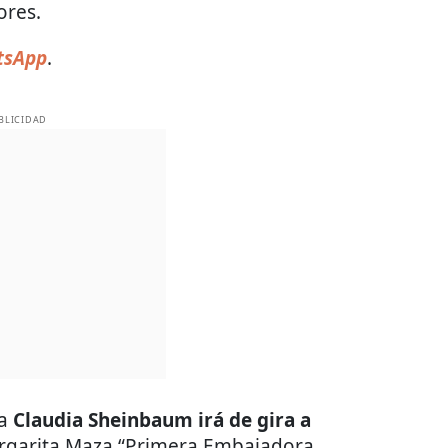
ores.
tsApp
.
BLICIDAD
a
Claudia Sheinbaum irá de gira a
rgarita Maza “Primera Embajadora